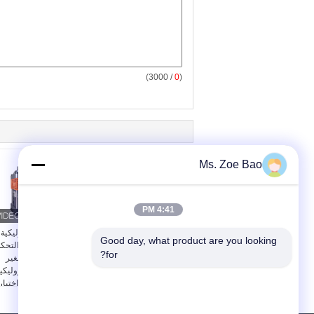
/ 3000)
0
(
Ms. Zoe Bao
4:41 PM
UTM المحوسبة الكهربائية
آلة اختبار هيدروليكية
Good day, what product are you looking 
الهيدروليكية هيدروليكي
مؤازرة تجمع بين التحك
for?
آلة اختبار العالمي
بالكمبيوتر الصغير
والمكونات الهيدروليكي
المستوردة لأداء اختبار
الضغط