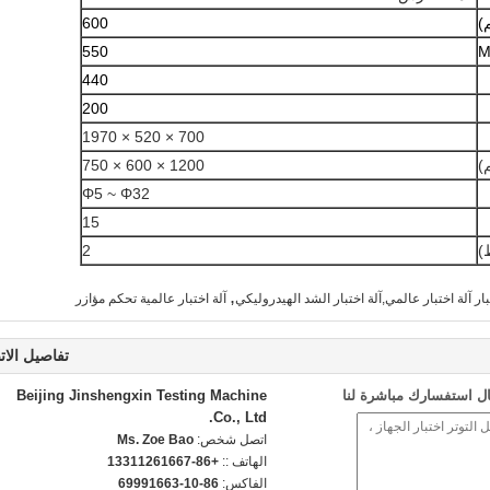
)
600
550
M
440
200
700 × 520 × 1970
)
1200 × 600 × 750
Φ5 ~ Φ32
15
)
2
,
ار آلة اختبار عالمي,آلة اختبار الشد الهيدروليكي
آلة اختبار عالمية تحكم مؤازر
تفاصيل الات
ل استفسارك مباشرة لنا
Beijing Jinshengxin Testing Machine
Co., Ltd.
اتصل شخص:
Ms. Zoe Bao
الهاتف ::
+86-13311261667
الفاكس:
86-10-69991663