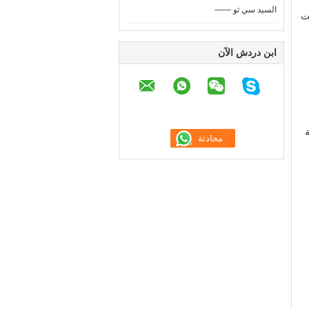
—— السيد سي ثو
ت
ابن دردش الآن