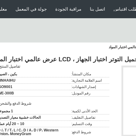
لب اقتباس
اتصل بنا
مراقبة الجودة
جولة في المعمل
معلو
تفاصيل المنتج
مكان المنشأ:
بكين ، الصي
اسم العلامة التجارية:
JINHAIHU
إصدار الشهادات:
SO9001
رقم الموديل:
WE-300B
شروط الدفع والشحن
الحد الأدنى لكمية:
1 مجموعة
تفاصيل التغليف:
الحالات خشبية معيار التصدي
وقت التسليم:
10 ~ 20 أيام عمل
 /، T / T، L / C، D / A، D / P، Western
شروط الدفع:
nion، MoneyGram