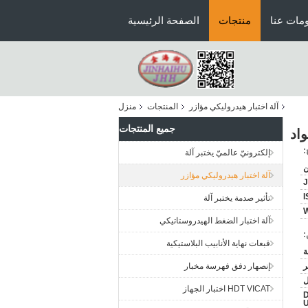
مات عنا
منتجات
الصفحة الرئيسية
آلة اختبار هيدروليكي مؤازر
المنتجات
منزل
جميع المنتجات
:
إلكترونيّ عالميّ يختبر آلة
ن
آلة اختبار هيدروليكي مؤازر
I
تأثير صدمة يختبر آلة
آلة اختبار الضغط الهيدروستاتيكي
:
قبعات نهاية الأنابيب البلاستيكية
ر
إنصهار دفق فهرسة مخبار
HDT VICAT اختبار الجهاز
D
U