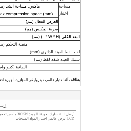
مساحة
ماكس. مساحة الشد (مم
اختبار
ax.compression space (mm)
العرض الفعال (مم)
ضربة المكبس (مم)
البعد الكلي (L * W * H) (مم)
منصة التحكم (مم
لقط لقط العينة الدائري (mm)
سمك العينة شقة لقط (مم)
الطاقة (كيلو واط
,
بطاقة:
آلة اختبار عالمي هيدروليكي المؤازرة
أجهزة اختب
إرسا