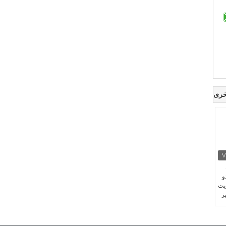
خرى
و
يت
ز