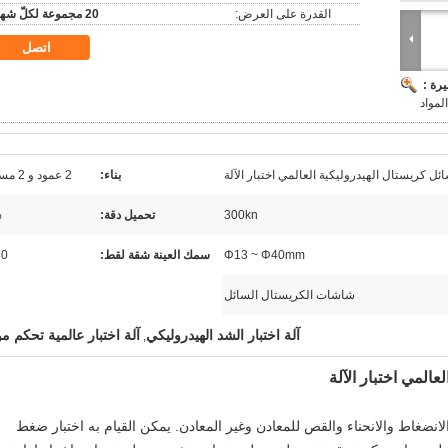
القدرة على العرض:
20 مجموعة لكلّ شهر
اتصل
رة :
لمواد
بناء:
2 عمود و 2 مسامير
300kn
تحميل دقة:
%
Φ13 ~ Φ40mm
سمك العينة شقة لقط:
30 
شاشات الكريستال السائل
آلة اختبار الشد الهيدروليكي
آلة اختبار عالمية تحكم مؤ
,
الانضغاط والانحناء والقص للمعادن وغير المعادن. يمكن القيام به اختبار ضغط