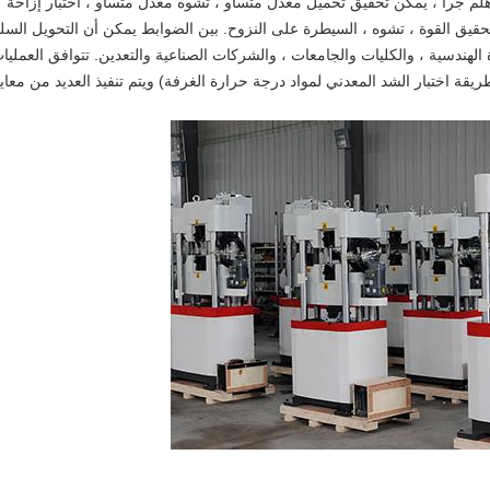
هلم جرا ، يمكن تحقيق تحميل معدل متساو ، تشوه معدل متساو ، اختبار إزاحة
حقيق القوة ، تشوه ، السيطرة على النزوح. بين الضوابط يمكن أن التحويل الس
دة الهندسية ، والكليات والجامعات ، والشركات الصناعية والتعدين. تتوافق العمليا
ريبية ومعالجة البيانات مع GB228.1-2010 (طريقة اختبار الشد المعدني لمواد درجة حرارة الغرفة) ويتم تنفيذ العديد من معا