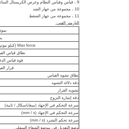
9 ، قياس وقياس النظام وعرض الكريستال السائل.
10 ، مجموعة من جهاز الشد
11 ، مجموعة من جهاز الضغط.
البارمتر الفني:
نموذ
بن
Max.force (كيلو نيوتن)
نطاق قياس القو
قوة قياس الدق
قرار القو
نطاق تشوه القياس
دقة دلالة التشوه
تشويه القرار
دقة إشارة النزوح
سرعة التحكم في الإجهاد (ميغاباسكال / ثانية)
سرعة التحكم في الإجهاد (mm / s)
سرعة تحكم التشرد (mm / s)
وضع التعديل في موضع الشعاع السفلي