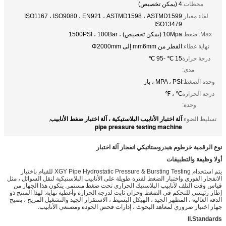
محطات:
4 (يمكن تخصيص)
لقاء معيار:
ISO1167 ، ISO9080 ، EN921 ، ASTMD1598 ، ASTMD1599
ISO13479
Max. ضغط:
10Mpa (يمكن تخصيص) ، 1500PSI ، 100Bar
نهاية غطاء:
القطر من mm6mm إلى Φ2000mm
درجة حرارة
15 ℃ -95 ℃
مدى:
وحدة الضغط:
MPA ، PSI ، بار
درجة الحرارة
℃ ، ℉
وحدة:
آلة اختبار الأنابيب البلاستيكية ، آلة اختبار ضغط الأنابيب
تسليط الضوء:
,
pipe pressure testing machine
نوع الرقمية خرطوم هيدروستاتيكي انفجار آلة اختبار
أولا وظيفة والتطبيقات
يتم استخدام XGY Pipe Hydrostatic Pressure & Bursting Testing للقيام باختبار
الانفجار الفوري واختبار الضغط لفترة طويلة على الأنابيب البلاستيكية لنقل السوائل ، مثل
قياس وقت التلف لأنابيب البلاستيك الحراري تحت ضغط مستمر. يتكون هذا الجهاز من
إطار رئيسي للتحكم في الضغط وخزان ثابت لدرجة الحرارة وأغطية نهاية. لهذا المنتج ذو
الدقة العالية ، المظهر الجيد ، الهيكل البسيط ، الاستقرار الجيد والتشغيل المريح ، يصبح
جهاز اختبار ضروري لمعاهد البحوث ، إدارات فحص الجودة ومصنعي الأنابيب.
II.Standards