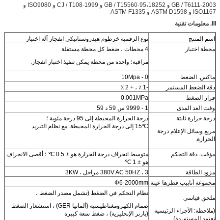
GB / T6111-2003 و GB / T15560-95،18252 و CJ / T108-1999 و ISO9080 و
ISO1167 و ASTM D1598 و ASTM F1335
III.
معلومات تقنية
اسم المنتج
نوع الرقمية خرطوم هيدروستاتيكي انفجار آلة اختبار
محطة اختبار
4 محطات ، ضغط كل محطة مستقلة
مراقبة؛ واحدة من محطة يمكن تنفيذ اختبار انفجار.
ماكس. الضغط
0 - 10Mpa
دقة الضغط المستمر
-1 ٪ ، + 2 ٪
قرار الضغط
0.001MPa
وقت العد المدى
1 - 9999 س 59 د 59
درجة حرارة ثابتة
درجة الحرارة المحيطة إلى 95 درجة مئوية ؛
15ºC إلى درجة الحرارة المحيطة. مع نظام التبريد
مربع وسائل الإعلام درجة
الحرارة.
مؤقت. دقة التحكم
متوسط ​​انحراف درجة الحرارة هو ± 0.5 ℃ ؛ أقصى الانحراف
هو ± 1 ℃
مزود الطاقة
380V AC 50HZ ، 3 مراحل ، 3KW
مجموعة أنابيب قطرها عينة
Φ6-2000mm
نظام التحكم في الضغط (تشمل مصدر الضغط ،
ملحق قياسي
صمام الكهرومغناطيسية (ألمانيا GER) ، استشعار الضغط
(ملاحظة: الأجزاء الرئيسية
(بارنز الإنجليزية) ، ضغط سعة كبيرة
تعتمد المستوردة)