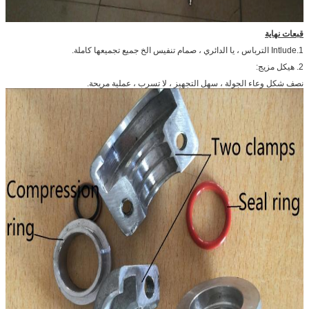
قبعات نهاية
1.Intlude الترباس ، يا الدائري ، صمام تنفيس الخ جميع تجميعها كاملة.
2. هيكل مزيج:
نصف شكل وعاء الجولة ، سهل التجهيز ، لا تسرب ، عملية مريحة.