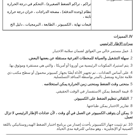
تراكم ، تراكم الضغط الصغيرة) ، التحكم في درجة الحرارة
نظام (وحدة التدفئة) ، مضخة الدراجات ، خزان درجة حرارة
ثابتة ،
قبعات نهاية ، الكمبيوتر ، الطابعة ، البرمجيات ، دليل الخ
IV.
المميزات
ميزات الإطار الرئيسي
1. عمل مستمر خالي من العوائق لضمان سلامة الاختبار.
2.
سهلة التشغيل والصيانة للمحطات الفرعية مستقلة عن بعضها البعض.
3. يتم استيراد المكونات الرئيسية من أوروبا أو أمريكا ، والتي هي مستقرة وموثوق بها.
4. على أساس العدادات ، تم تجهيز الأداة أيضًا بجهاز كمبيوتر محمول أو سطح مكتب ذي
علامة تجارية ومتصل بالمتر بواسطة المنافذ التسلسلية.
5.
منحنى وقت الضغط ومنحنى زمن
الحرارة
يمكن استخلاصه
.
6. قيمة الضغط يمكن الاستفسار في الوقت الحقيقي.
7.
التلقائي تنظيم الضغط على الكمبيوتر.
8. تقارير الاختبار يمكن طباعتها.
9.
يمكن أن يتوقف الكمبيوتر عن العمل في أي وقت ، لأن عدادات الإطار الرئيسي لا تزال
تعمل.
10. تم تثبيت جهاز الكمبيوتر بأحدث إصدار من برنامج اختبار الضغط الهيدروستاتيكي باللغة
الصينية أو الإنجليزية ، وهو مجاني للترقية مدى الحياة.