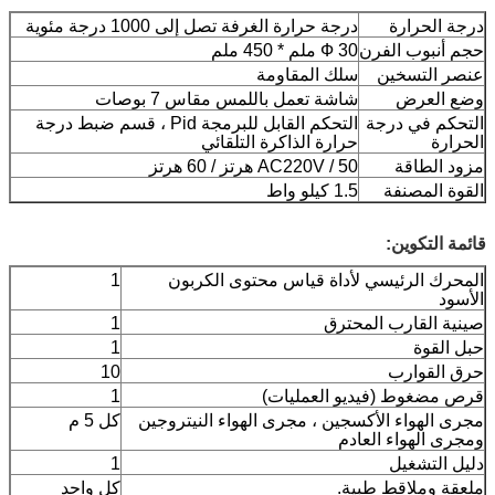
درجة الحرارة
درجة حرارة الغرفة تصل إلى 1000 درجة مئوية
حجم أنبوب الفرن
Ф 30 ملم * 450 ملم
عنصر التسخين
سلك المقاومة
وضع العرض
شاشة تعمل باللمس مقاس 7 بوصات
التحكم في درجة
التحكم القابل للبرمجة Pid ، قسم ضبط درجة
الحرارة
حرارة الذاكرة التلقائي
مزود الطاقة
AC220V / 50 هرتز / 60 هرتز
القوة المصنفة
1.5 كيلو واط
قائمة التكوين:
المحرك الرئيسي لأداة قياس محتوى الكربون
1
الأسود
صينية القارب المحترق
1
حبل القوة
1
حرق القوارب
10
قرص مضغوط (فيديو العمليات)
1
مجرى الهواء الأكسجين ، مجرى الهواء النيتروجين
كل 5 م
ومجرى الهواء العادم
دليل التشغيل
1
ملعقة وملاقط طبية.
كل واحد