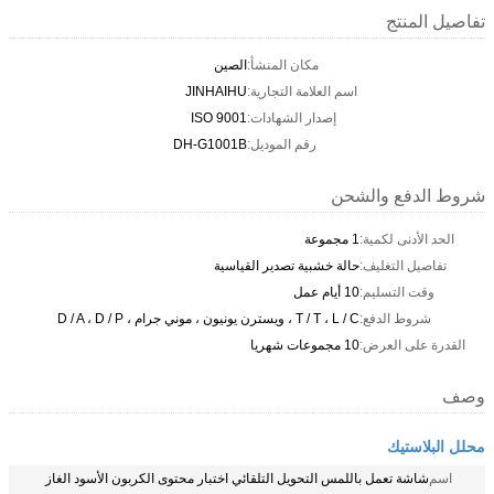
تفاصيل المنتج
مكان المنشأ:
الصين
اسم العلامة التجارية:
JINHAIHU
إصدار الشهادات:
ISO 9001
رقم الموديل:
DH-G1001B
شروط الدفع والشحن
الحد الأدنى لكمية:
1 مجموعة
تفاصيل التغليف:
حالة خشبية تصدير القياسية
وقت التسليم:
10 أيام عمل
شروط الدفع:
T / T ، L / C ، ويسترن يونيون ، موني جرام ، D / A ، D / P
القدرة على العرض:
10 مجموعات شهريا
وصف
محلل البلاستيك
اسم
شاشة تعمل باللمس التحويل التلقائي اختبار محتوى الكربون الأسود الغاز