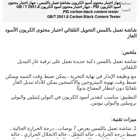
جهاز اختبار محتوى أسود الكربون بشاشة تعمل باللمس ، جهاز اختبار محتوى
تسليط
أسود الكربون PID ، جهاز اختبار محتوى أسود الكربون GB / T 2951.8
الضوء:
PID carbon black content tester
,
,
GB/T 2951.8 Carbon Black Content Tester
شاشة تعمل باللمس التحويل التلقائي اختبار محتوى الكربون الأسود
الغاز
ملخص:
شاشة تعمل باللمس ذكية جديدة تعمل على ترقية غاز التبديل
التلقائي
مع وظيفة الإنذار في نهاية التجربة ، يمكن ضبط وقت التنبيه ويمكن
ضبط وقت تهوية النيتروجين والأكسجين.يمكن للأداة تبديل الغاز
تلقائيًا دون انتظار المفتاح يدويًا
التطبيق: مناسب لتقدير أسود الكربون في البولي إيثيلين والبولي
بروبيلين والبولي بيوتين.
ميزات تقنية:
1. شاشة تعمل باللمس بعرض 7 بوصات ، درجة الحرارة الحالية ،
ضبط درجة الحرارة ، حالة التحلل ، حالة الانحلال الحراري ، حالة