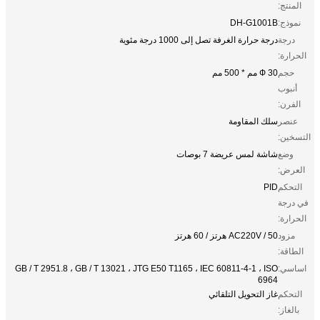
المنتج:
نموذج:
DH-G1001B
درجة
درجة حرارة الغرفة تصل إلى 1000 درجة مئوية
الحرارة:
حجم
Ф 30 مم * 500 مم
أنبوب
الفرن:
عنصر
سلك المقاومة
التسخين:
وضع
شاشة لمس عريضة 7 بوصات
العرض:
التحكم
PID
في درجة
الحرارة:
مزود
AC220V / 50 هرتز / 60 هرتز
الطاقة:
اساسي:
GB / T 2951.8 ، GB / T 13021 ، JTG E50 T1165 ، IEC 60811-4-1 ، ISO
6964
التحكم
غاز التحويل التلقائي
بالغاز: