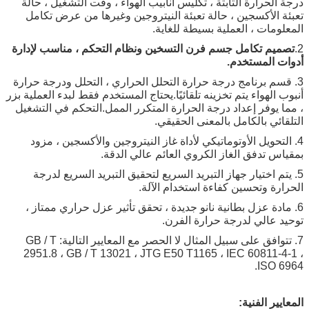
درجة الحرارة الثابتة ، تكليس أنابيب الهواء ، وقت التشغيل ، حالة
تعبئة الأكسجين ، حالة تعبئة النيتروجين وغيرها من عرض تكامل
المعلومات ، العملية بسيطة للغاية.
2.
تصميم تكامل جسم فرن التسخين ونظام التحكم ، مناسب لإدارة
أدوات المستخدم.
3. قسم برنامج درجة حرارة التحلل الحراري ، التحلل ودرجة حرارة
أنبوب الهواء يتم تخزينه تلقائيًا.يحتاج المستخدم فقط لبدء العملية بزر
، مما يوفر إعداد درجة الحرارة المتكرر الممل.التحكم في التشغيل
التلقائي بالكامل بالمعنى الحقيقي.
4. التحويل الأوتوماتيكي لأداة غاز النيتروجين والأكسجين ، مزود
بمقياس تدفق الغاز الكروي العائم عالي الدقة.
5. يتم اختيار جهاز التبريد السريع لتحقيق التبريد السريع لدرجة
الحرارة وتحسين كفاءة استخدام الآلة.
6. مادة عزل بطانية نانو جديدة ، تحقق تأثير عزل حراري ممتاز ،
توحيد عالي لدرجة حرارة الفرن.
7. تتوافق على سبيل المثال لا الحصر مع المعايير التالية: GB / T
2951.8 ، GB / T 13021 ، JTG E50 T1165 ، IEC 60811-4-1 ،
ISO 6964.
المعايير الفنية: