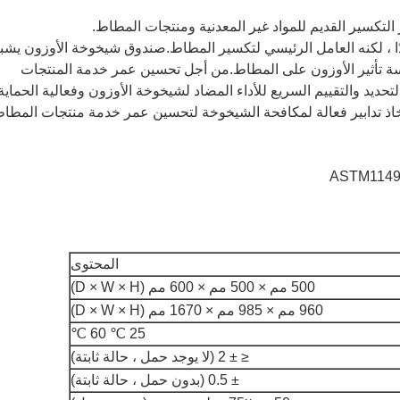
التكسير القديم للمواد غير المعدنية ومنتجات المطاط.
ا ، لكنه العامل الرئيسي لتكسير المطاط.صندوق شيخوخة الأوزون يشب
سة تأثير الأوزون على المطاط.من أجل تحسين عمر خدمة المنتجات
ديد والتقييم السريع للأداء المضاد لشيخوخة الأوزون وفعالية الحماية
اتخاذ تدابير فعالة لمكافحة الشيخوخة لتحسين عمر خدمة منتجات المطاط
ASTM1149 
المحتوى
500 مم × 500 مم × 600 مم (D × W × H)
960 مم × 985 مم × 1670 مم (D × W × H)
25 ℃ 60 ℃
≤ ± 2 (لا يوجد حمل ، حالة ثابتة)
± 0.5 (بدون حمل ، حالة ثابتة)