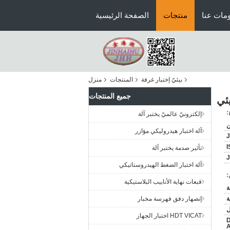
مات عنا
منتجات
الصفحة الرئيسية
بيئيّ إختبار غرفة
المنتجات
منزل
جميع المنتجات
:
إلكترونيّ عالميّ يختبر آلة
ن
آلة اختبار هيدروليكي مؤازر
I
تأثير صدمة يختبر آلة
J
آلة اختبار الضغط الهيدروستاتيكي
:
قبعات نهاية الأنابيب البلاستيكية
ة
إنصهار دفق فهرسة مخبار
HDT VICAT اختبار الجهاز
يون ، موني جرام ، D /
A