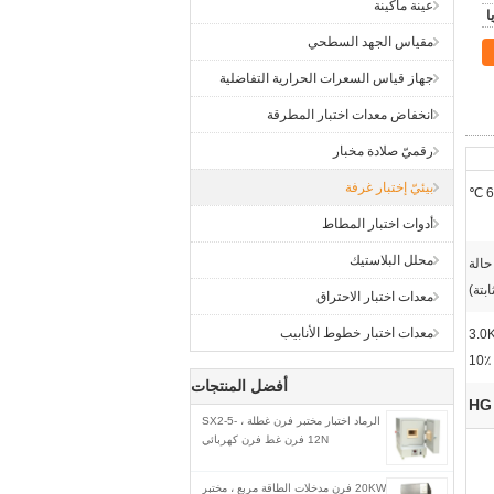
عينة ماكينة
مقياس الجهد السطحي
جهاز قياس السعرات الحرارية التفاضلية
انخفاض معدات اختبار المطرقة
رقميّ صلادة مخبار
بيئيّ إختبار غرفة
أدوات اختبار المطاط
محلل البلاستيك
 حالة
ابتة)
معدات اختبار الاحتراق
معدات اختبار خطوط الأنابيب
3.0 ±
10٪
أفضل المنتجات
الرماد اختبار مختبر فرن غطلة ، SX2-5-
12N فرن غط فرن كهربائي
20KW فرن مدخلات الطاقة مربع ، مختبر