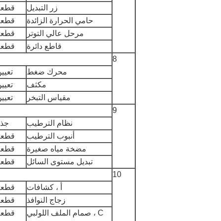
زر التبديل
قطعة
حامي الحرارة الزائدة
قطعة
مرحل عالي التوتر
قطعة
قاطع دائرة
قطعة
8
محرك ضغط
تعيي
مكثف
تعيي
مقياس التبخر
تعيي
9
نظام الترطيب
جذر
أنبوب الترطيب
قطعة
مضخة مياه صغيرة
قطعة
تبديل مستوى السائل
قطعة
10
أ ، كشافات
قطعة
زجاج النوافذ
قطعة
C ، صمام الملف اللولبي
قطعة