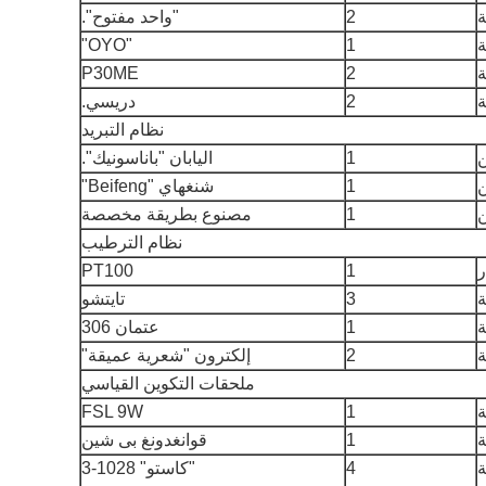
2
"واحد مفتوح".
"OYO"
1
P30ME
2
2
دريسي.
نظام التبريد
ن
1
اليابان "باناسونيك".
ن
1
شنغهاي "Beifeng"
ن
1
مصنوع بطريقة مخصصة
نظام الترطيب
PT100
1
3
تايتشو
1
عتمان 306
2
إلكترون "شعرية عميقة"
ملحقات التكوين القياسي
FSL 9W
1
1
قوانغدونغ بى شين
4
"كاستو" 1028-3