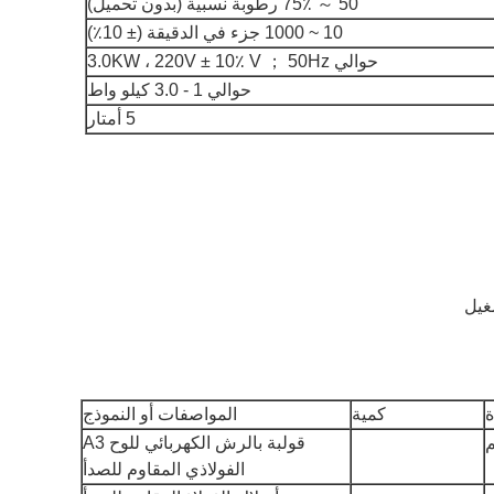
50 ～ 75٪ رطوبة نسبية (بدون تحميل)
10 ~ 1000 جزء في الدقيقة (± 10٪)
حوالي 3.0KW ، 220V ± 10٪ V ； 50Hz
حوالي 1 - 3.0 كيلو واط
5 أمتار
كمية
المواصفات أو النموذج
قولبة بالرش الكهربائي للوح A3
الفولاذي المقاوم للصدأ