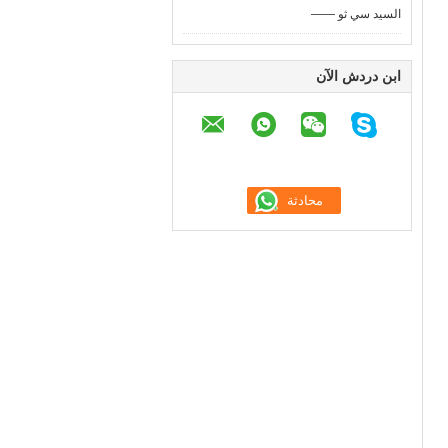
—— السيد سي ثو
ابن دردش الآن