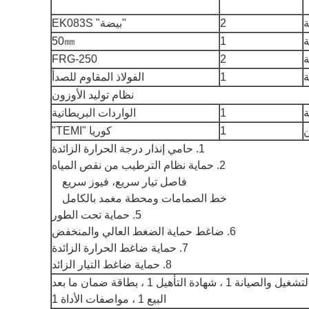
2
"بيضة" EK083S
50㎜
1
FRG-250
2
1
الفولاذ المقاوم للصدأ
نظام توليد الأوزون
1
الواردات البريطانية
ن
1
كوريا "TEMI"
1. حامي إنذار درجة الحرارة الزائدة
2. حماية نظام الترطيب من نقص المياه
فاصل تيار سريع، فيوز سريع
خط الصمامات ومحطة مغمد بالكامل
5. حماية تحت الطور
6. ضاغط حماية الضغط العالي والمنخفض
7. حماية ضاغط الحرارة الزائدة
8. حماية ضاغط التيار الزائد
دليل التشغيل والصيانة 1 ، شهادة التأهيل 1 ، بطاقة ضمان ما بعد
البيع 1 ، مواصفات الأداة 1