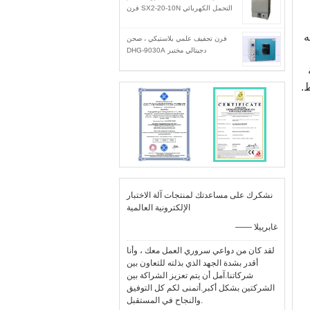
التحمل الكهربائي SX2-20-10N فرن
ه
فرن تجفيف علمي بلاستيكي ، صحن
دجيتالي مختبر DHG-9030A
.
نشكرك على مساعدتك لمنتجات آلة الاختبار
الإلكترونية العالمية
—— غابرييلا
لقد كان من دواعي سروري العمل معك ، وأنا
أقدر بشدة الجهد الذي بذلته للتعاون بين
شركاتنا.آمل أن يتم تعزيز الشراكة بين
الشركتين بشكل أكبر.أتمنى لكم كل التوفيق
والنجاح في المستقبل.