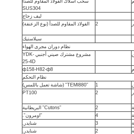
سحب أسلاك الفولاذ المقاوم للصدأ
SUS304
ليف زجاج
2
الفولاذ المقاوم للصدأ (نوع الزعنفة)
سيلاستيك
نظام دوران مجرى الهواء
ن
مشروع مشترك صيني أجنبي YDK-
25-4D
ф158-H82-ф8
نظام التحكم
ن
1
"TEMI880" (شاشة تعمل باللمس)
PT100
2
2
"Cutons" البريطانية
4
"اومرون".
3
شنايدر.
2
شنايدر.