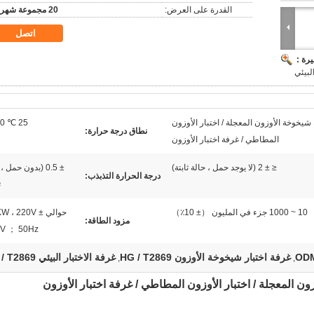
القدرة على العرض:
20 مجموعة شهريا
اتصل
رة :
 شيخوخة الأوزون المعجلة / اختبار الأوزون
25 ℃ 60 ℃
نطاق درجة حرارة:
المطاطي / غرفة اختبار الأوزون
≤ ± 2 (لا يوجد حمل ، حالة ثابتة)
± 0.5 (بدون حمل ،
درجة الحرارة التذبذب:
ث
10 ~ 1000 جزء في المليون （± 10٪）
حوالي KW ، 220V
مزود الطاقة:
 V ； 50Hz
غرفة اختبار شيخوخة الأوزون HG / T2869
غرفة الاختبار البيئي HG / T2869
,
,
ون المعجلة / اختبار الأوزون المطاطي / غرفة اختبار الأوزون