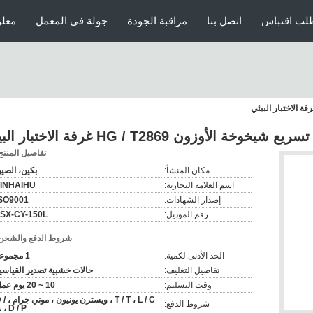
لب اقتباس
اتصل بنا
مراقبة الجودة
جولة في المعمل
معلو
ة الأوزون HG / T2869 غرفة الاختبار البيئي
تفاصيل المنتج
مكان المنشأ:
بكين، الصي
اسم العلامة التجارية:
JINHAIHU
إصدار الشهادات:
SO9001
رقم الموديل:
SX-CY-150L
شروط الدفع والشحن
الحد الأدنى لكمية:
1 مجموعة
تفاصيل التغليف:
حالات خشبية تصدير القياسي
وقت التسليم:
10 ~ 20 يوم عمل
T / T ، L / C ، ويسترن يون
شروط الدفع:
 ، D / P