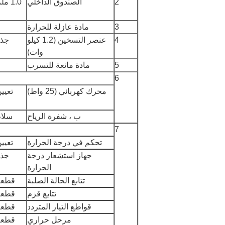
2
الصندوق الداخلي
1.0 ملم
3
مادة عازلة للحرارة
4
عنصر التسخين (1.2 كيلو
جذر
وات)
5
مادة مانعة للتسرب
6
محرك كهربائي (25 واط)
تعيي
ب ، شفرة الرياح
سلام
7
تحكم في درجة الحرارة
تعيي
جهاز استشعار درجة
جذر
الحرارة
تتابع الحالة الصلبة
قطعة
تتابع قزم
قطعة
قواطع التيار المتردد
قطعة
مرحل حراري
قطعة