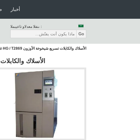
أخبار
ط
المبيعات والدعم الفنى：
Go
الأسلاك والكابلات تسريع شيخوخة الأوزون HG / T2869 غرفة الاختبار البيئي
الأسلاك والكابلات تسريع شيخوخ