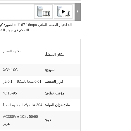
آلة اختبار الضغط المائي Iso 1167 16mpa
صورة كبي
التحكم في جهاز الكم
بكين، الصين
مكان المنشأ:
نموذج:
XGY-10C
قرار الضغط:
0.01 ميجا باسكال ، 0.1 بار
مؤقت. نطاق:
15-95 ℃
مادة خزان المياه:
304 # الفولاذ المقاوم للصدأ
AC380V ± 10٪ ، 50/60
قوة:
هرتز