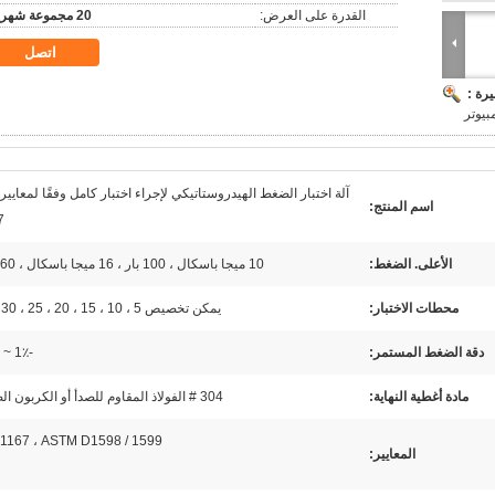
القدرة على العرض:
20 مجموعة شهريا
اتصل
رة :
بيوتر
اسم المنتج:
7
الأعلى. الضغط:
10 ميجا باسكال ، 100 بار ، 16 ميجا باسكال ، 160 بار
محطات الاختبار:
يمكن تخصيص 5 ، 10 ، 15 ، 20 ، 25 ، 30 ، 50
دقة الضغط المستمر:
-1٪ ~ + 2٪
مادة أغطية النهاية:
304 # الفولاذ المقاوم للصدأ أو الكربون الصلب
 1167 ، ASTM D1598 / 1599
المعايير: