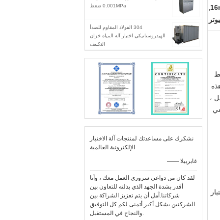
0.001MPa ضغط
,
وتر
304 الفولاذ المقاوم للصدأ
الهيدروستاتيكي اختبار آلة المياه خزان
التكييف
الضغط
ذه
ل ،
عي
نشكرك على مساعدتك لمنتجات آلة الاختبار
الإلكترونية العالمية
—— غابرييلا
لقد كان من دواعي سروري العمل معك ، وأنا
أقدر بشدة الجهد الذي بذلته للتعاون بين
وق.مع الاختبار
شركاتنا.آمل أن يتم تعزيز الشراكة بين
الشركتين بشكل أكبر.أتمنى لكم كل التوفيق
والنجاح في المستقبل.