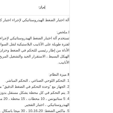
إبراز:
آلة اختبار الضغط الهيدروستاتيكي لإجراء اختبار كامل وفق
Ⅰ.ملخص:
لفترة طويلة على الأنابيب البلاستيكية لنقل الس
الأداة من إطار رئيسي للتحكم في الضغط وخزان در
الهيكل البسيط ، الاستقرار الجيد والتشغيل الم
الأنابيب.
Ⅱ.ميزة النظام:
1. التحكم اللوحي الصناعي ، التحكم المباشر.
2. الجهاز مع "وحدة التحكم في الضغط الدقيق" مزيج متعدد القنوات.
3. يتم التحكم في كل محطة بشكل مستقل بدون تدخل.
الهيدروستاتيكي ، اختبار التفجير.
5. ماكس.الضغط: 10،16،20 ، 30 ميجا باسكال ...