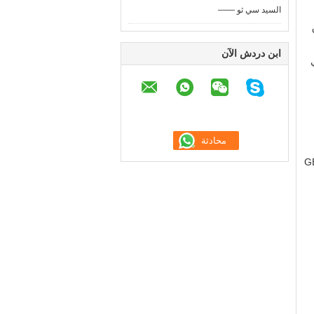
—— السيد سي ثو
ابن دردش الآن
GB