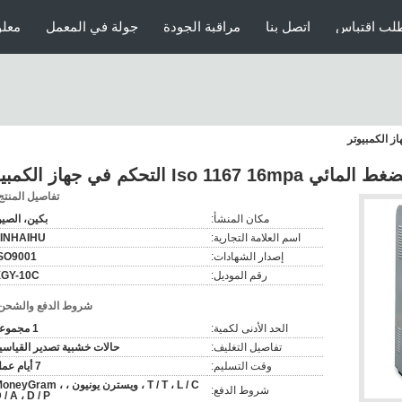
لب اقتباس
اتصل بنا
مراقبة الجودة
جولة في المعمل
معلو
Iso 1167 التحكم في جهاز الكمبيوتر
تفاصيل المنتج
مكان المنشأ:
بكين، الصي
اسم العلامة التجارية:
JINHAIHU
إصدار الشهادات:
SO9001
رقم الموديل:
XGY-10C
شروط الدفع والشحن
الحد الأدنى لكمية:
1 مجموعة
تفاصيل التغليف:
حالات خشبية تصدير القياسي
وقت التسليم:
7 أيام عمل
T / T ، L / C ، ويسترن يونيون ، oneyGram
شروط الدفع:
 / A ، D / P