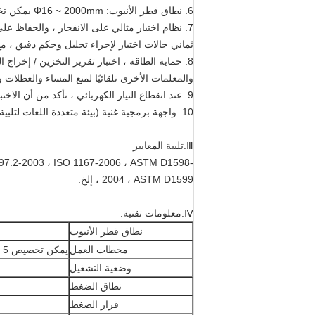
6. نطاق قطر الأنبوب: Φ16 ~ 2000mm يمكن تخصيصها.
7. نظام اختبار مثالي على الانفجار ، والحفاظ ع
ثماني حالات اختبار لإجراء تحليل وحكم دقيق ، مع
8. حماية الطاقة ، اختبار تقرير التخزين / إخر
والمعلمات الأخرى تلقائيًا لمنع المساء والعطلا
9. عند انقطاع التيار الكهربائي ، تأكد من أن الاختبار دقيق وسهل.هيكل الأداة معقول ، أداء مستقر ، عملية سهلة ، عرض بديهي.
10. واجهة برمجية غنية (بيئة متعددة اللغات لتلبية العملاء في مختلف البلدان والمناطق.
Ⅲ.تلبية المعايير
8997.2-2003 ، ISO 1167-2006 ، ASTM D1598-
2004 ، ASTM D1599 ، إلخ.
Ⅳ.معلومات تقنية:
نطاق قطر الأنبوب
محطات العمل
يمكن تخصيص 5 أو 10 أو 15 أو 20 أو 25 أو 30 أو 50
وضعية التشغيل
نطاق الضغط
قرار الضغط