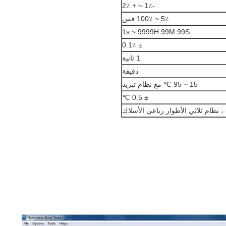
-1٪ ~ + 2٪
5٪ ~ 100٪ فس
1s ~ 9999H 99M 99S
± 0.1٪
1 ثانية
دقيقة
15 ~ 95 ℃ مع نظام تبريد
± 0.5 ℃
ك