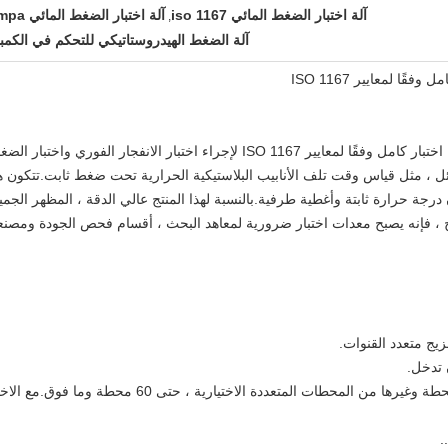
آلة اختبار الضغط المائي iso 1167
آلة اختبار الضغط المائي 16mpa
,
آلة الضغط الهيدروستاتيكي للتحكم في الكمبي
ًا لمعايير ISO 1167
تستخدم آلة اختبار الضغط الهيدروستاتيكي لإجراء اختبار كامل وفقًا لمعايير ISO 1167 لإجراء اختبار الانفجار الفوري واختبار 
وائل ، مثل قياس وقت تلف الأنابيب البلاستيكية الحرارية تحت ضغط ثابت.تتكون ه
جة حرارة ثابتة وأغطية طرفية.بالنسبة لهذا المنتج عالي الدقة ، المظهر الجمي
ريح ، فإنه يصبح معدات اختبار ضرورية لمعاهد البحث ، أقسام فحص الجودة ومصن
4. 5 ستاتيونس ، 10 محطات ، 15 محطة ، 20 محطة وغيرها من المحطات المتعددة الاختيارية ، حتى 60 محطة وما ف