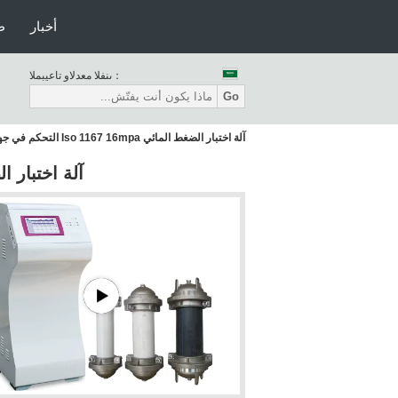
أخبار
ط
المبيعات والدعم الفنى：
Go
آلة اختبار الضغط المائي Iso 1167 16mpa التحكم في جهاز الكمبيوتر
آلة اختبار الضغط المائي  16mpa