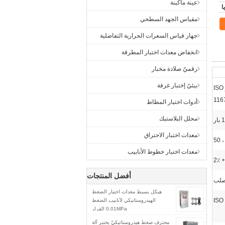
عينة ماكينة
مقياس الجهد السطحي
جهاز قياس السعرات الحرارية التفاضلية
انخفاض معدات اختبار المطرقة
رقميّ صلادة مخبار
بيئيّ إختبار غرفة
آلة اختبار الضغط الهيدروستاتيكي لإجراء اختبار كامل وفقًا لمعايير ISO
116
أدوات اختبار المطاط
محلل البلاستيك
معدات اختبار الاحتراق
معدات اختبار خطوط الأنابيب
أفضل المنتجات
هيكل بسيط معدات اختبار الضغط
ISO
الهيدروستاتيكي لأنابيب الضغط
0.01MPa القرار
محترف ضغط هيدروستاتيكيّ يختبر آلة