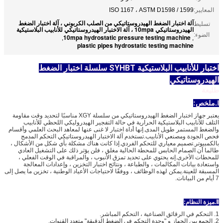
المعايير:
ISO 1167 ، ASTM D1598 / 1599
آلة اختبار الضغط الهيدروستاتيكي من الصلب الكربوني ، آلة اختبار الضغط
تسليط
الهيدروستاتيكي 10mpa ، آلة الاختبار الهيدروستاتيكي للأنابيب البلاستيكية
الضوء:
10mpa hydrostatic pressure testing machine
,
,
plastic pipes hydrostatic testing machine
اختبار للأنابيب البلاستيكية SYHBT سلسلة اختبار الضغط
الهيدروستاتيكي
طليعة
Ⅰ.ملخص
:
يعتبر جهاز اختبار الضغط الهيدروستاتيكي من سلسلة XGY مناسبًا لتحديد وقت مقاومة
التلف للأنابيب البلاستيكية الحرارية في حالة التفجير الهيدروليكي اللحظي للأنابيب
والضغط المستمر طويل المدى.إنها أداة اختبار لا غنى عنها لمعاهد البحث العلمي وأقسام
فحص الجودة ومصنعي الأنابيب.تستخدم آلة الاختبار الهيدروستاتيكي التحكم المدمج
بالكمبيوتر.تصميم معياري للتحكم الفردي.إذا كانت هناك مشكلة بأي شكل من الأشكال ،
طالما أن الصمام الحابس للمحطة الحالية مغلق ، فلن يؤثر ذلك على التشغيل العادي
للمحطات الأخرى.إنه يحتوي على تحديد تمزق الأنبوب ، والمراقبة في الوقت الفعلي ،
واستعادة بيانات المكالمات ، والطباعة ، ونتائج اختبار التخزين ، وإعدادات المعالجة
المسبقة للعينة.يمكن لهذه الوظائف ، ووفقًا لاحتياجات الأعياد الوطنية ، تخزين ما يصل إلى
7 أيام من البيانات.
Ⅱ.ميزة النظام:
1. التحكم في الرقائق الصناعية ، التحكم المباشر.
2. الجمع بين الجهاز و "وحدة التحكم في الضغط الدقيقة" متعدد القنوات.