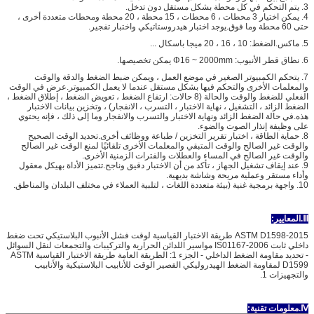
3. يتم التحكم في كل محطة بشكل مستقل دون تدخل.
4. يمكن اختيار 3 محطات ، 6 محطات ، 15 محطة ، 20 محطة ومحطات متعددة أخرى ،
حتى 60 محطة وما فوق.يوجد اختبار هيدروستاتيكي واختبار تفجير.
5. ماكس.الضغط: 10 ، 16 ، 20 ميجا باسكال ...
6. نطاق قطر الأنبوب: Φ16 ~ 2000mm يمكن تخصيصها.
7. يتحكم الكمبيوتر الصغير في موضع العمل ، ويمكن ضبط الضغط والدقة والوقت
والمعلمات الأخرى والتحكم فيها بشكل مستقل عندما لا يعمل الكمبيوتر.عرض في الوقت
الفعلي للضغط والوقت والحالة (8 حالات: ارتفاع الضغط ، تعويض الضغط ، إطلاق الضغط ،
الضغط الزائد ، التشغيل ، نهاية الاختبار ، التسرب ، الانفجار) ، وتخزين بيانات الاختبار
هذه.في حالة الضغط الزائد ونهاية الاختبار والتسرب والانفجار وما إلى ذلك ، فإنه يحتوي
على وظيفة إنذار الصوت والضوء.
8. حماية الطاقة ، اختبار تقرير التخزين / طباعة ووظائف أخرى.تحديد الوقت الصحيح
والوقت غير الصالح والوقت المتبقي والمعلمات الأخرى تلقائيًا لمنع الوقت غير الصالح
والوقت غير الصالح في المساء والعطلات والفترات الزمنية الأخرى.
9. عند إيقاف تشغيل الجهاز ، تأكد من أن الاختبار دقيق وناجح.تتميز الأداة بهيكل معقول
وأداء مستقر وعملية مريحة وشاشة بديهية.
10. واجهة برمجية غنية (بيئة متعددة اللغات ، لتلبية العملاء في مختلف البلدان والمناطق.
Ⅲ.المعايير:
ASTM D1598-2015 طريقة الاختبار القياسية لوقت فشل الأنبوب البلاستيكي تحت ضغط
داخلي ثابت IS01167-2006 مواسير اللدائن الحرارية والتركيبات والتجمعات لنقل السوائل
- تحديد مقاومة الضغط الداخلي - الجزء 1: الطريقة العامة طريقة الاختبار القياسية ASTM
D1599 لمقاومة الضغط الهيدروليكي القصير الوقت للأنابيب البلاستيكية والأنابيب
والتجهيزات 1.
Ⅳ.معلومات تقنية: