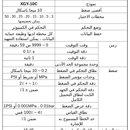
نموذج
XGY-10C
أقصى ضغط
10 ميجا باسكال
محطات الاختبار
3 ، 5 ، 10 ، 15 ، 20 ، 25 ، 30 ، 50
يمكن تخصيصها
وضع التحكم
التحكم في الكمبيوتر
حفظ البيانات
كل محطة لديها وظيفة حماية
البيانات ، يمكن استعادة التمهيد
زمن
وقت التوقيت
0 ~ 9999 س 59 دقيقة
دقة التوقيت
± 0.1٪
دقة الوقت
1 ثانية
وحدة مجموعة الحد الأدنى
دقيقة
ضغط
نطاق التحكم في الضغط
0.2 ~ 10 ميجا باسكال
وحدات مؤشر الضغط
MPa أو شريط أو PSI
دقة التحكم في الضغط
-1٪ ~ + 2٪
دقة التحكم في الجهد
ضمن ± 1٪
الثابت لنطاق التحميل
الكامل
دقة عرض الضغط
0.001MPa ، 0.01bar أو 1PSI
نطاق القياس
4٪ ~ 100٪ فس
حد الخطأ المسموح به
ضمن 1٪
للإشارة
درجة الحرارة
نطاق التحكم (مع نظام
15-95