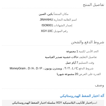
تفاصيل المنتج
مكان المنشأ:
بكين، الصين
اسم العلامة التجارية:
JINHAIHU
إصدار الشهادات:
ISO9001
رقم الموديل:
XGY-10C
شروط الدفع والشحن
الحد الأدنى لكمية:
1 مجموعة
تفاصيل التغليف:
حالات خشبية تصدير القياسية
وقت التسليم:
7 أيام عمل
شروط الدفع:
T / T ، L / C ، ويسترن يونيون ، MoneyGram ، D / A ، D / P
القدرة على العرض:
20 مجموعة شهريا
وصف
آلة اختبار الضغط الهيدروستاتيكي
اسم
اختبار للأنابيب البلاستيكية XGY سلسلة اختبار الضغط الهيدروستاتيكي