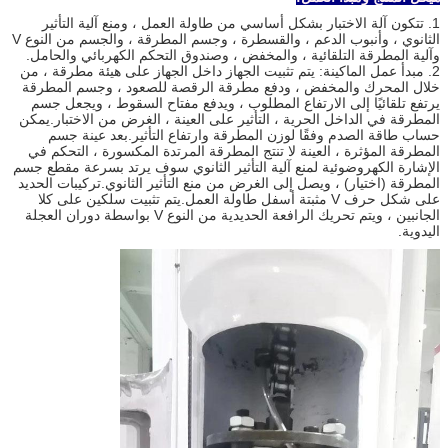
1. تتكون آلة الاختبار بشكل أساسي من طاولة العمل ، ومنع آلية التأثير
الثانوي ، وأنبوب الدعم ، والقسطرة ، وجسم المطرقة ، والجسم من النوع V
وآلية المطرقة التلقائية ، والمخفض ، وصندوق التحكم الكهربائي والحامل.
2. مبدأ عمل الماكينة: يتم تثبيت الجهاز داخل الجهاز على هيئة مطرقة ، من
خلال المحرك والمخفض ، ودفع مطرقة الرقصة للصعود ، وجسم المطرقة
يرتفع تلقائيًا إلى الارتفاع المطلوب ، ويدفع مفتاح السقوط ، ويجعل جسم
المطرقة في الداخل الحرية ، التأثير على العينة ، الغرض من الاختبار.يمكن
حساب طاقة الصدم وفقًا لوزن المطرقة وارتفاع التأثير.بعد عينة جسم
المطرقة المؤثرة ، العينة لا تنتج المطرقة المرتدة المكسورة ، التحكم في
الإشارة الكهروضوئية لمنع آلية التأثير الثانوي سوف يرتد بسرعة مقطع جسم
المطرقة (اختيار) ، ويصل إلى الغرض من منع التأثير الثانوي.تركيبات الحديد
على شكل حرف V مثبتة أسفل طاولة العمل.يتم تثبيت سلكين على كلا
الجانبين ، ويتم تحريك الرافعة الحديدية من النوع V بواسطة دوران العجلة
اليدوية.