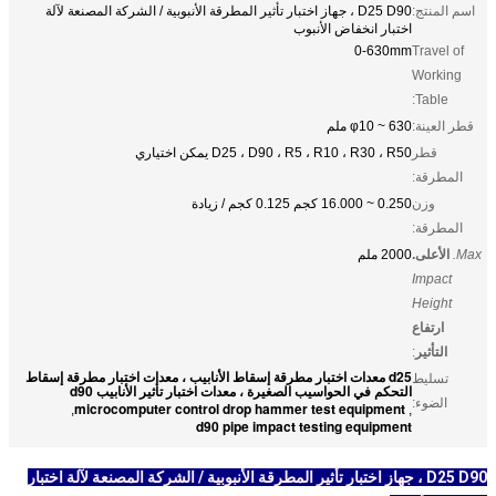
اسم المنتج:
D25 D90 ، جهاز اختبار تأثير المطرقة الأنبوبية / الشركة المصنعة لآلة
اختبار انخفاض الأنبوب
0-630mm
Travel of
Working
Table:
قطر العينة:
φ10 ~ 630 ملم
قطر
D25 ، D90 ، R5 ، R10 ، R30 ، R50 يمكن اختياري
المطرقة:
وزن
0.250 ~ 16.000 كجم 0.125 كجم / زيادة
المطرقة:
Max.
الأعلى.
2000 ملم
Impact
Height
ارتفاع
التأثير
:
d25 معدات اختبار مطرقة إسقاط الأنابيب ، معدات اختبار مطرقة إسقاط
تسليط
التحكم في الحواسيب الصغيرة ، معدات اختبار تأثير الأنابيب d90
الضوء:
microcomputer control drop hammer test equipment
,
,
d90 pipe impact testing equipment
D25 D90 ، جهاز اختبار تأثير المطرقة الأنبوبية / الشركة المصنعة لآلة اختبار