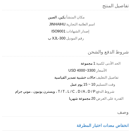
تفاصيل المنتج
مكان المنشأ:
بكين، الصين
اسم العلامة التجارية:
JINHAIHU
إصدار الشهادات:
ISO9001
رقم الموديل:
XJL-300 ب
شروط الدفع والشحن
الحد الأدنى لكمية:
1 مجموعة
الأسعار:
3300~4000 USD
تفاصيل التغليف:
حالات خشبية تصدير القياسية
وقت التسليم:
10 ~ 15 يوم عمل
شروط الدفع:
T / T ، L / C ، D / A ، D / P ، ويسترن يونيون ، موني جرام
القدرة على العرض:
20 مجموعة شهريا
وصف
انخفاض معدات اختبار المطرقة