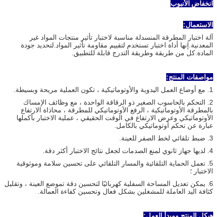
انخفاض الأنبوب
الاستعمال:
آلة اختبار المطرقة المنسدلة مناسبة لاختبار تأثير منتجات المواد غير
المعدنية.إنها أداة اختبار تستخدم لتقييم مقاومة تأثير المواد.لتحديد جودة
المادة.كل من طريقة وطريقة التدرج قابلة للتطبيق.
مواصفات المنتج:
1. مع أوضاع العمل اليدوية والأوتوماتيكية ، تكون العملية مريحة وبسيطة.
2. التحكم بالحاسوب الصغير ذو الرقاقة الواحدة ، مع وظائف الإمساك
بالمطرقة الأوتوماتيكية ، الرفع الأوتوماتيكي للمطرقة ، محاذاة الارتفاع
الأوتوماتيكي وعرض الارتفاع في الوقت الحقيقي ، عملية الاختبار بأكملها
عبارة عن تحكم أوتوماتيكي بالكامل.
3. ضبط تلقائي لخط الصفر للعينة.
4. لديها جهاز ثانوي لمنع الصدمات لجعل نتائج الاختبار أكثر دقة.
5. تعمل الحماية التلقائية والمسار التلقائي على تحسين سلامة وموثوقية
الاختبار ؛
6. يمكن تعديل المساحة السفلية كهربائيًا لتحسين دقة تموضع العينة ، وتقليل
كثافة اليد العاملة للمشغلين بشكل فعال وتحسين كفاءة العمالة.
هيكل المنتج ومبدأ العمل: