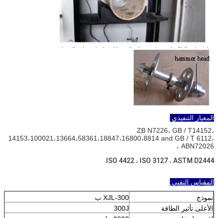
المعيار التنفيذي
:
ZB N7226، GB / T14152،
14153،100021،13664،58361،18847،16800،8814 and GB / T 6112،
ABN72026 ،
ISO 4422 ، ISO 3127 ، ASTM D2444
المقياس التقني:
نموذج
XJL-300 ب
الأعلى.تأثير الطاقة
300J