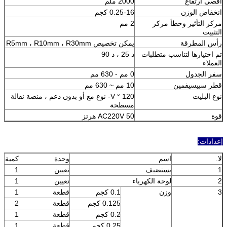
اقصى ارتفاع
2000 ملم
انخفاض الوزن
0.25-16 كجم
مركز التأثير وخطأ مركز
2 مم
التثبيت
رأس المطرقة
يمكن تخصيص R5mm ، R10mm ، R30mm
تم اختيارها لتناسب متطلبات
د 25 ، د 90
العملاء
سفر الجدول
0 مم - 630 مم
قطر سبيسيفمين
10 مم ~ 630 مم
نوع البليت
120 ° V- نوع مع أو بدون دعم ، منصة نقالة
مسطحة
قوة
AC220V 50 هرتز
إعدادات:
لا.
اسم
وحدة
كمية
1
يستضيف
تعيين
1
2
لوحة الكهرباء
تعيين
1
3
وزن
0.1 كجم
قطعة
1
0.125 كجم
قطعة
2
0.2 كجم
قطعة
1
0.25 كجم
قطعة
1