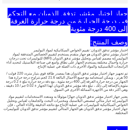
جهاز اختبار مؤشر تدفق الذوبان مع التحكم
في درجة الحرارة من درجة حرارة الغرفة
إلى 400 درجة مئوية
وصف المنتج:
اختبار مؤشر تدفق الذوبان: تقييم الخواص الميكانيكية لمواد البوليمر
اختبار مؤشر تدفق الذوبان هو جهاز متقدم يستخدم لتقييم
الخصائص المتدفقة لمواد
البوليمر.إنه مصمم لقياس وتحليل مؤشر تدفق الذوبان (MFI) للبوليمرات تحت درجات
حرارة وأحمال مختلفة.يستخدم الجهاز على نطاق واسع في صناعة البلاستيك لتحديد أداء
الراتنجات البلاستيكية والمواد الأخرى ذات الصلة في عملية الإنتاج.
تم تجهيز جهاز اختبار مؤشر تدفق الذوبان هذا بمصدر طاقة قوي بتيار متردد 220 فولت /
50 هرتز ، ويمكن استخدامه مع جميع الأحمال البالغة 21.6 كجم.تتراوح درجة حرارة هذا
الجهاز من درجة حرارة الغرفة إلى 400 درجة مئوية ، مع دقة درجة حرارة تبلغ ± 0.2 درجة
مئوية.بالإضافة إلى ذلك ، تبلغ دقة مؤشر تدفق الذوبان لهذا الجهاز ± 0.02 جم / 10 دقيقة ،
وهي أكثر دقة من الأجهزة المماثلة الأخرى في السوق.
يعتبر جهاز اختبار مؤشر تدفق الذوبان جهازًا موثوقًا به ومتعدد الاستخدامات لتقييم مواد
البوليمر.إنه خيار مثالي لمصنعي البلاستيك ومختبرات البحث والجامعات لقياس وتحليل
الخواص الميكانيكية للبوليمرات في عملية الإنتاج.مع نتائجه الدقيقة والأداء العالي ، فإن
جهاز اختبار مؤشر تدفق الذوبان هو الجهاز المثالي لتقييم مؤشر تدفق الذوبان للبوليمرات
المختلفة.