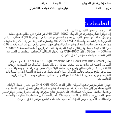
دقة مؤشر تدفق الذوبان
± 0.02 جم / 10 دقيقة
مزود الطاقة
تيار متردد 220 فولت / 50 هرتز
التطبيقات:
اختبار مؤشر تدفق الذوبان عالي الدقة
إن جهاز اختبار مؤشر تدفق الذوبان JHH XNR-400C هو عبارة عن نظام دقيق للغاية
وموثوق به لقياس تدفق الذوبان مصمم لتقييم مؤشر تدفق الذوبان (MFI) لمختلف اللدائن
الحرارية.يتم تشغيله بواسطة AC 220V / 50Hz ويتميز بدقة درجة حرارة 0.1 درجة مئوية ،
مما يسمح بقياسات دقيقة لمؤشر تدفق الذوبان.جهاز تقييم تدفق الذوبان لديه دقة ± 0.02
جم / 10 دقيقة ، مما يوفر نتائج دقيقة للغاية وقابلة للتكرار.مع أبعاده المدمجة 520mm ×
320mm × 600mm ، فإن XNR-400C هو الجهاز المثالي لمختلف التطبيقات الصناعية
التي تتطلب قياسات مؤشر تدفق الذوبان.
يعتبر JHH XNR-400C High Precision Melt Flow Flow Index Tester هو الجهاز
المثالي لجميع قياسات مؤشر تدفق الذوبان ، وذلك بفضل التكنولوجيا المتقدمة والدقة
الفائقة.يستخدم على نطاق واسع في صناعة البلاستيك لأغراض مراقبة الجودة والأبحاث ،
مما يوفر نتائج موثوقة وقابلة للتكرار.سواء كنت تعمل في صناعة السيارات أو الصناعات
الطبية أو غيرها ، فإن XNR-400C هو الجهاز المثالي لضمان جودة اللدائن الحرارية
الخاصة بك.
جهاز اختبار مؤشر تدفق الذوبان عالي الدقة JHH XNR-400C هو الخيار الأمثل لأولئك
الذين يحتاجون إلى قياسات دقيقة وموثوقة لمؤشر تدفق الذوبان.بفضل تقنيتها المتقدمة
ودقتها الفائقة ، يمكن أن تساعدك على تحقيق نتائج موثوقة وقابلة للتكرار.يعتبر جهاز تقييم
تدفق الذوبان هذا مثاليًا لمراقبة الجودة ولأغراض البحث في صناعات السيارات والطبية
والصناعات الأخرى ، ومن المؤكد أنه يلبي احتياجات قياس مؤشر تدفق الذوبان.