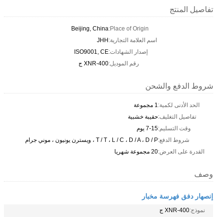
تفاصيل المنتج
Beijing, China
Place of Origin:
اسم العلامة التجارية:
JHH
إصدار الشهادات:
ISO9001, CE
رقم الموديل:
XNR-400 ج
شروط الدفع والشحن
الحد الأدنى لكمية:
1 مجموعة
تفاصيل التغليف:
حقيبة خشبية
وقت التسليم:
7-15 يوم
شروط الدفع:
T / T ، L / C ، D / A ، D / P ، ويسترن يونيون ، موني جرام
القدرة على العرض:
20 مجموعة شهريا
وصف
إنصهار دفق فهرسة مخبار
نموذج:
XNR-400 ج