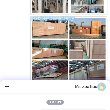
Ms. Zoe Bao
آلة مؤشر تدفق تذوب
معدات اختبار مؤشر تدفق تذوب
بطاقة:
,
,
جهاز اختبار تدفق الذوبان AC 220 فولت 50 هرتز ، جهاز اختبار Mfi للتحكم
في درجة الحرارة ، جهاز اختبار Mfi للتحكم في الكمبيوتر
3:43 AM
احصل على افضل سعر ل