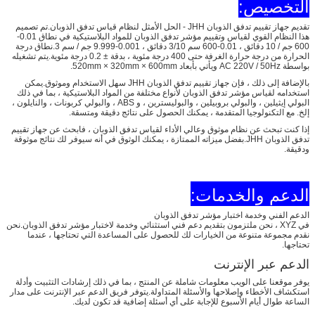
التخصيص:
تقديم جهاز تقييم تدفق الذوبان JHH - الحل الأمثل لنظام قياس تدفق الذوبان.تم تصميم
هذا النظام القوي لقياس وتقييم مؤشر تدفق الذوبان للمواد البلاستيكية في نطاق 0.01-
600 جم / 10 دقائق ، 0.01-600 سم 3/10 دقائق ، 0.001-9.999 جم / سم 3.نطاق درجة
الحرارة من درجة حرارة الغرفة حتى 400 درجة مئوية ، بدقة ± 0.2 درجة مئوية.يتم تشغيله
بواسطة AC 220V / 50Hz ويأتي بأبعاد 520mm × 320mm × 600mm.
بالإضافة إلى ذلك ، فإن جهاز تقييم تدفق الذوبان JHH سهل الاستخدام وموثوق.يمكن
استخدامه لقياس مؤشر تدفق الذوبان لأنواع مختلفة من المواد البلاستيكية ، بما في ذلك
البولي إيثيلين ، والبولي بروبيلين ، والبوليسترين ، و ABS ، والبولي كربونات ، والنايلون ،
إلخ. مع التكنولوجيا المتقدمة ، يمكنك الحصول على نتائج دقيقة ومتسقة.
إذا كنت تبحث عن نظام موثوق وعالي الأداء لقياس تدفق الذوبان ، فابحث عن جهاز تقييم
تدفق الذوبان JHH.بفضل ميزاته الممتازة ، يمكنك الوثوق في أنه سيوفر لك نتائج موثوقة
ودقيقة.
الدعم والخدمات:
الدعم الفني وخدمة اختبار مؤشر تدفق الذوبان
في XYZ ، نحن ملتزمون بتقديم دعم فني استثنائي وخدمة لاختبار مؤشر تدفق الذوبان.نحن
نقدم مجموعة متنوعة من الخيارات لك للحصول على المساعدة التي تحتاجها ، عندما
تحتاجها.
الدعم عبر الإنترنت
يوفر موقعنا على الويب معلومات شاملة عن المنتج ، بما في ذلك إرشادات التثبيت وأدلة
استكشاف الأخطاء وإصلاحها والأسئلة المتداولة.يتوفر فريق الدعم عبر الإنترنت على مدار
الساعة طوال أيام الأسبوع للإجابة على أي أسئلة إضافية قد تكون لديك.